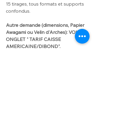
15
tirages, tous formats et supports
confondus.
Autre demande
(dimensions
, Papier
Awagami ou Velin d'Arches): VOIR
ONGLET " TARIF CAISSE
AMERICAINE/DIBOND".
Me contacter par
courriel laurencegallien@orange.fr.
Worldwide delivery available on
request
For further info please get in touch
INFO OPTION
with laurencegallien@orange.fr
Option dibond
Papier d'art contrecollé sur Dibond -