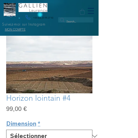
+33 (0)6 23 95 27 61
Suivez-moi sur Instagram
MON COMPTE
Horizon lointain #4
Prix
99,00 €
Dimension
*