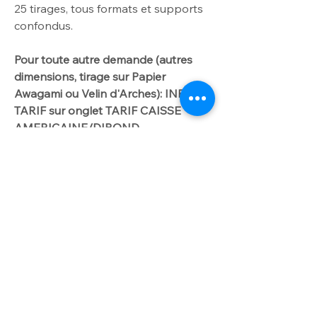
25
tirages, tous formats et supports
confondus.
Pour toute autre demande
(autres
dimensions
, tirage sur Papier
Awagami ou Velin d'Arches): INFO
TARIF sur onglet TARIF CAISSE
AMERICAINE/DIBOND.
Me contacter par
courriel laurencegallien@orange.fr.
Worldwide delivery available on
request
For further info please get in touch
INFO OPTION
with laurencegallien@orange.fr
Option dibond