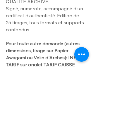
QUALITE ARCHIVE
.
Signé, numéroté, accompagné d'un
certificat d'authenticité. Edition de
25
tirages, tous formats et supports
confondus.
Pour toute autre demande
(autres
dimensions
, tirage sur Papier
Awagami ou Velin d'Arches): INFO
TARIF sur onglet TARIF CAISSE
AMERICAINE/DIBOND.
Me contacter par
courriel laurencegallien@orange.fr.
Worldwide delivery available on
request
For further info please get in touch