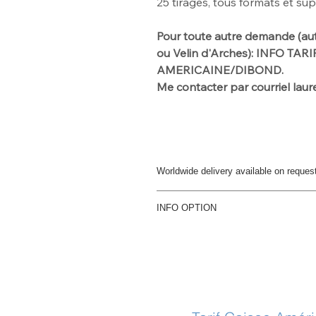
25
tirages, tous formats et su
Pour toute autre demande
(au
ou Velin d'Arches): INFO TAR
AMERICAINE/DIBOND.
Me contacter par
courriel la
Worldwide delivery available on reques
For further info please get in touch
INFO OPTION
Option dibond
Papier d'art contrecollé sur Dibon
dos du Dibond
Option Caisse Américaine
Papier d'art contrecollé sur Dibo
Bois Massif - Chassis d'accrochag