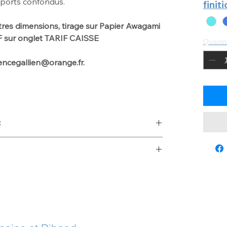
pports confondus.
finit
tres dimensions
, tirage sur Papier Awagami
IF sur onglet TARIF CAISSE
Quantit
urencegallien@orange.fr.
t
 with laurencegallien@orange.fr
d de 2 à 3mm - Chassis d'accrochage en Bois au
nd de 2mm enchassé dans une Caisse Américaine
e en aluminium au dos.