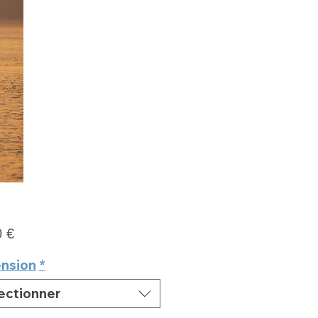
Prix
0 €
nsion
*
ectionner