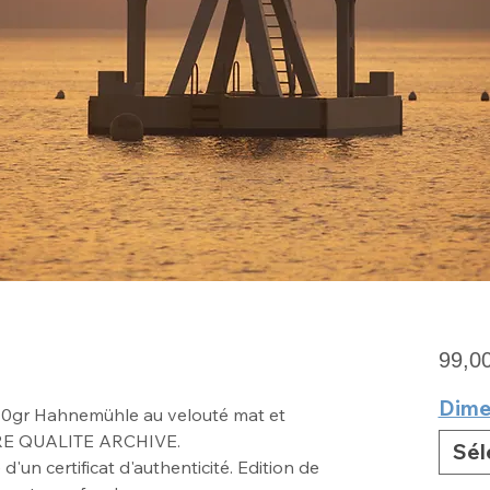
99,0
Dime
10gr Hahnemühle au velouté mat
et
RE QUALITE ARCHIVE
.
Sél
un certificat d'authenticité. Edition de