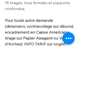
15
tirages, tous formats et supports
confondus.
Pour toute autre demande
(dimension, contrecollage sur dibond,
encadrement en Caisse Americaine,
tirage sur Papier Awagami ou Velin
d'Arches): INFO TARIF sur onglet :
DIBOND/CAISSE AMERICAINE".
Me contacter par
courriel laurencegallien@orange.fr.
Worldwide delivery available on
request
For further info please get in touch
INFO OPTION
with laurencegallien@orange.fr