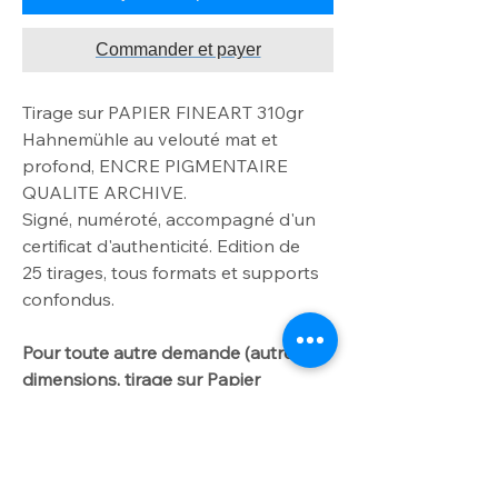
Commander et payer
Tirage sur PAPIER FINEART 310gr
Hahnemühle au velouté mat
et
profond, ENCRE PIGMENTAIRE
QUALITE ARCHIVE
.
Signé, numéroté, accompagné d'un
certificat d'authenticité. Edition de
25
tirages, tous formats et supports
confondus.
Pour toute autre demande
(autres
dimensions
, tirage sur Papier
Awagami ou Velin d'Arches): INFO
TARIF sur onglet TARIF CAISSE
AMERICAINE/DIBOND.
Me contacter par