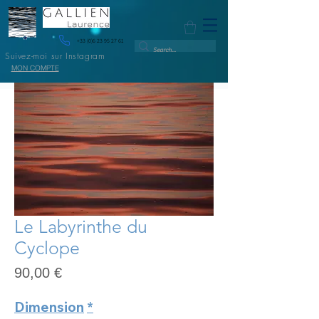
+33 (0)6 23 95 27 61
Suivez-moi sur Instagram
MON COMPTE
Le Labyrinthe du
Cyclope
Prix
90,00 €
Dimension
*