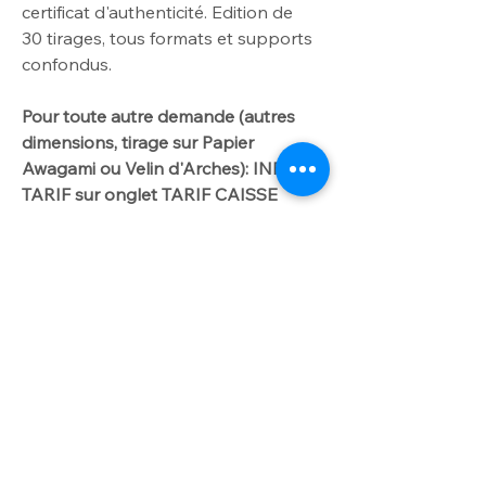
certificat d'authenticité. Edition de
30
tirages, tous formats et supports
confondus.
Pour toute autre demande
(autres
dimensions
, tirage sur Papier
Awagami ou Velin d'Arches): INFO
TARIF sur onglet TARIF CAISSE
AMERICAINE/DIBOND.
Me contacter par
courriel laurencegallien@orange.fr.
Worldwide delivery available on
request
For further info please get in touch
INFO OPTION
with laurencegallien@orange.fr