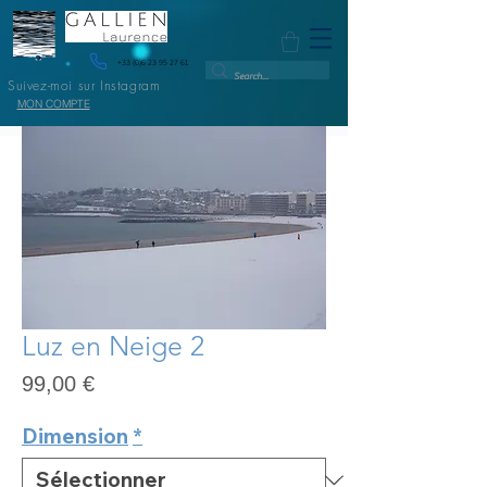
+33 (0)6 23 95 27 61
Suivez-moi sur Instagram
MON COMPTE
Luz en Neige 2
Prix
99,00 €
Dimension
*