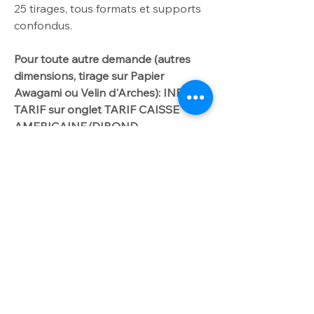
25
tirages, tous formats et supports
confondus.
Pour toute autre demande
(autres
dimensions
, tirage sur Papier
Awagami ou Velin d'Arches): INFO
TARIF sur onglet TARIF CAISSE
AMERICAINE/DIBOND.
Me contacter par
courriel laurencegallien@orange.fr.
Worldwide delivery available on
request
For further info please get in touch
INFO OPTION
with laurencegallien@orange.fr
Option dibond