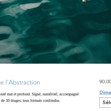
 l'Abstraction
90,0
Dime
louté mat
et profond. Signé, numéroté, accompagné
on de 30 tirages, tous formats confondus.
Sél