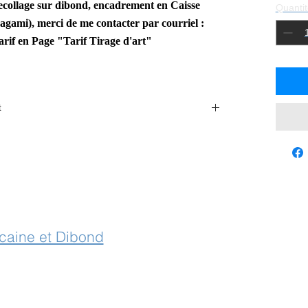
ecollage sur dibond,
encadrement en Caisse
Quantit
agami), merci de me contacter par
courriel :
arif
en Page "Tarif
Tirage d'art"
t
 with laurencegallien@orange.fr
icaine et Dibond