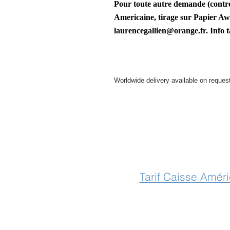
Pour toute autre demande
(contr
Americaine, tirage sur Papier Aw
laurencegallien@orange.fr. Info
t
Worldwide delivery available on reques
For further info please get in touch
Tarif Caisse Amér