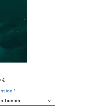
Prix
0 €
nsion
*
ectionner