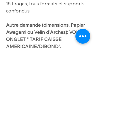
15
tirages, tous formats et supports
confondus.
Autre demande
(dimensions
, Papier
Awagami ou Velin d'Arches): VOIR
ONGLET " TARIF CAISSE
AMERICAINE/DIBOND".
Me contacter par
courriel laurencegallien@orange.fr.
Worldwide delivery available on
request
For further info please get in touch
INFO OPTION
with laurencegallien@orange.fr
Option dibond
Papier d'art contrecollé sur Dibond -
Chassis d'accrochage en Bois au dos du