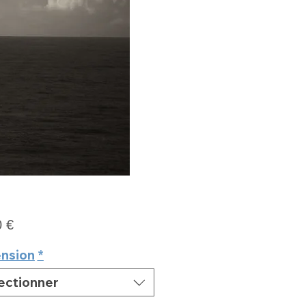
Prix
0 €
nsion
*
ectionner