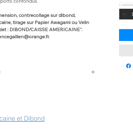
pports confondus.
Quantit
mension, contrecollage sur dibond,
ine, tirage sur Papier Awagami ou Velin
nglet : DIBOND/CAISSE AMERICAINE".
urencegallien@orange.fr.
t
 with laurencegallien@orange.fr
icaine et Dibond