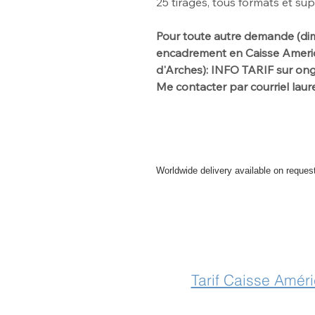
25
tirages, tous formats et su
Pour toute autre demande
(di
encadrement en Caisse America
d'Arches): INFO TARIF sur o
Me contacter par
courriel la
Worldwide delivery available on reques
For further info please get in touch
Tarif Caisse Amér