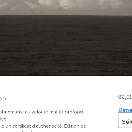
on
99,0
Dime
 Hahnemühle au velouté mat
et profond,
ive
.
Sél
un certificat d'authenticité. Edition de