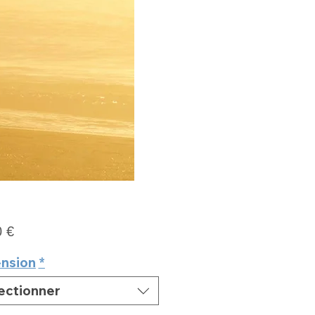
Prix
0 €
nsion
*
ectionner