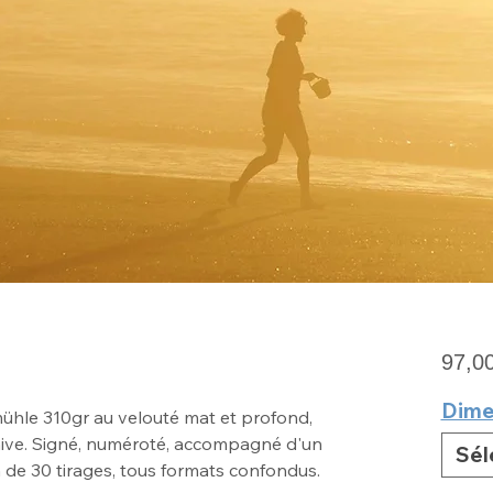
97,0
Dime
ühle 310gr au velouté mat et profond,
hive. Signé, numéroté, accompagné d'un
Sél
ion de 30 tirages, tous formats confondus.