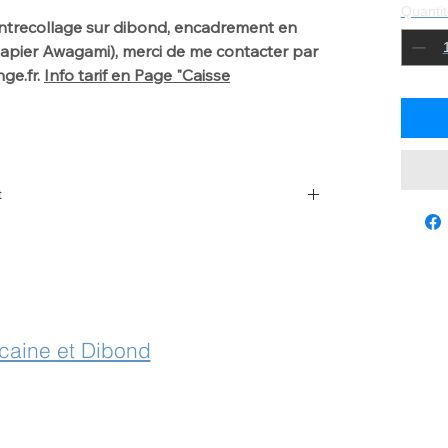
Quantit
ntrecollage sur dibond, encadrement en
 Papier Awagami), merci de me contacter par
nge.fr.
Info tarif en Page "Caisse
t
 with laurencegallien@orange.fr
icaine et Dibond