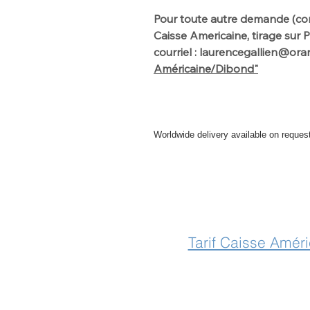
Pour toute autre demande (co
Caisse Americaine, tirage sur
courriel : laurencegallien@ora
Américaine/Dibond"
Worldwide delivery available on reques
For further info please get in touch
Tarif Caisse Amér